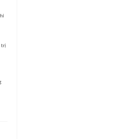
hi
trị
g