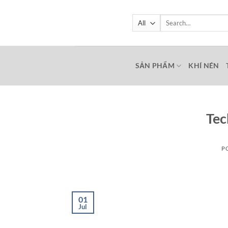
Skip
to
Search
for:
content
SẢN PHẨM
KHÍ NÉN
Tec
P
01
Jul