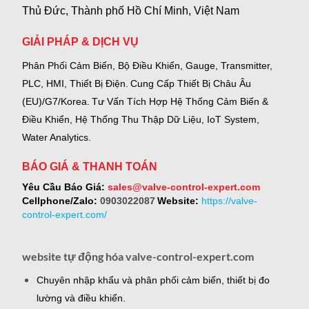
Thủ Đức, Thành phố Hồ Chí Minh, Việt Nam
GIẢI PHÁP & DỊCH VỤ
Phân Phối Cảm Biến, Bộ Điều Khiển, Gauge,
Transmitter,
PLC, HMI, Thiết Bị Điện.
Cung Cấp Thiết Bị Châu Âu
(EU)/G7/Korea.
Tư Vấn Tích Hợp Hệ Thống Cảm Biến &
Điều Khiển, Hệ Thống Thu Thập Dữ Liệu, IoT System,
Water Analytics.
BÁO GIÁ & THANH TOÁN
Yêu Cầu Báo Giá:
sales@valve-control-expert.com
Cellphone/Zalo:
0903022087
Website:
https://valve-
control-expert.com/
website tự động hóa valve-control-expert.com
Chuyên nhập khẩu và phân phối cảm biến, thiết bị đo
lường và điều khiển.