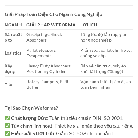
Giải Pháp Toàn Diện Cho Ngành Công Nghiệp
NGÀNH
GIẢI PHÁP WEFORMA
LỢI ÍCH
Sản xuất
Gas Springs, Shock
Tăng tốc độ lắp ráp, giảm
ô tô
Absorbers
hỏng hóc thiết bị
Pallet Stoppers,
Kiểm soát pallet chính xác,
Logistics
Escapements
chống va đập
Xây
Heavy-Duty Absorbers,
Bảo vệ cần trục, máy ép
dựng
Positioning Cylinder
khỏi tải trọng đột ngột
Rotary Dampers, PUR
Vận hành thiết bị êm ái, an
Y tế
Buffer
toàn bệnh nhân
Tại Sao Chọn Weforma?
Chất lượng Đức
: Tuân thủ tiêu chuẩn DIN ISO 9001.
Tùy chỉnh linh hoạt
: Thiết kế giải pháp theo yêu cầu riêng.
Hiệu suất vượt trội
: Giảm 30–50% chi phí bảo trì.