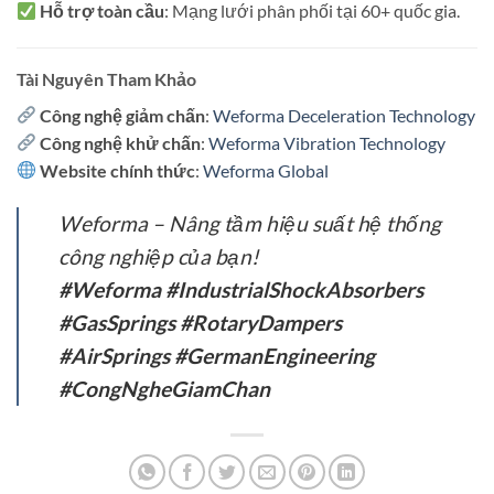
Hỗ trợ toàn cầu
: Mạng lưới phân phối tại 60+ quốc gia.
Tài Nguyên Tham Khảo
Công nghệ giảm chấn
:
Weforma Deceleration Technology
Công nghệ khử chấn
:
Weforma Vibration Technology
Website chính thức
:
Weforma Global
Weforma – Nâng tầm hiệu suất hệ thống
công nghiệp của bạn!
#Weforma #IndustrialShockAbsorbers
#GasSprings #RotaryDampers
#AirSprings #GermanEngineering
#CongNgheGiamChan