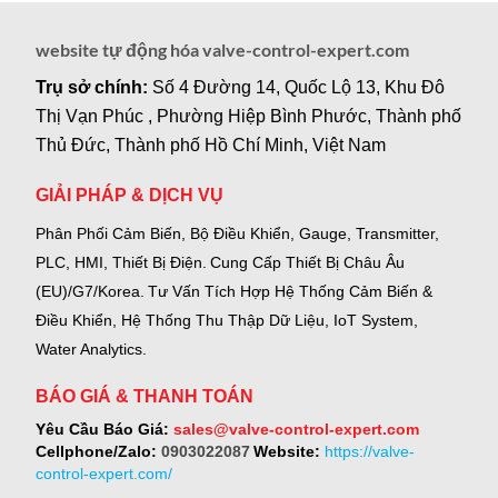
website tự động hóa valve-control-expert.com
Trụ sở chính:
Số 4 Đường 14, Quốc Lộ 13, Khu Đô
Thị Vạn Phúc , Phường Hiệp Bình Phước, Thành phố
Thủ Đức, Thành phố Hồ Chí Minh, Việt Nam
GIẢI PHÁP & DỊCH VỤ
Phân Phối Cảm Biến, Bộ Điều Khiển, Gauge,
Transmitter,
PLC, HMI, Thiết Bị Điện.
Cung Cấp Thiết Bị Châu Âu
(EU)/G7/Korea.
Tư Vấn Tích Hợp Hệ Thống Cảm Biến &
Điều Khiển, Hệ Thống Thu Thập Dữ Liệu, IoT System,
Water Analytics.
BÁO GIÁ & THANH TOÁN
Yêu Cầu Báo Giá:
sales@valve-control-expert.com
Cellphone/Zalo:
0903022087
Website:
https://valve-
control-expert.com/