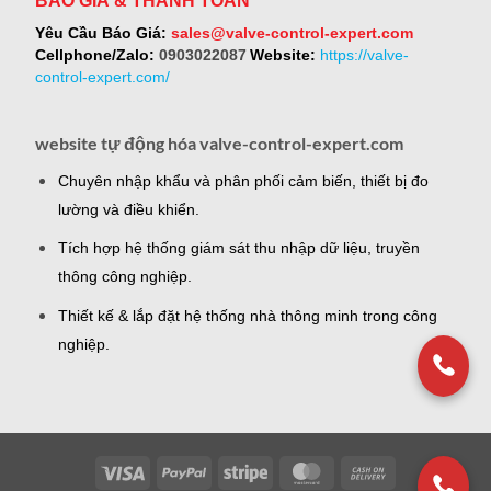
BÁO GIÁ & THANH TOÁN
Yêu Cầu Báo Giá:
sales@valve-control-expert.com
Cellphone/Zalo:
0903022087
Website:
https://valve-
control-expert.com/
website tự động hóa valve-control-expert.com
Chuyên nhập khẩu và phân phối cảm biến, thiết bị đo
lường và điều khiển.
Tích hợp hệ thống giám sát thu nhập dữ liệu, truyền
thông công nghiệp.
Thiết kế & lắp đặt hệ thống nhà thông minh trong công
nghiệp.
Visa
PayPal
Stripe
MasterCard
Cash