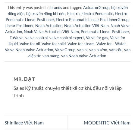
This entry was posted in
brands
and tagged
ActuatorGroup
,
bộ truyền
động điện
,
bộ truyền động khí nén
,
Electro
,
Electro Pneumatic
,
Electro
Pneumatic Linear Positioner
,
Electro Pneumatic Linear PositionerGroup
,
Linear Positioner
,
Noah Actuation
,
Noah Actuation Việt Nam
,
Noah Valve
Actuation
,
Noah Valve Actuation Việt Nam
,
Pneumatic Linear Positioner
,
TuValve
,
valve control
,
valve control expert
,
Valve for gas
,
Valve for
liquid
,
Valve for oil
,
Valve for solid
,
Valve for steam
,
Valve for... Water
,
Valve Noah Valve Actuation
,
ValveGroup
,
van bi
,
van bướm
,
van cầu
,
van
điện từ
,
van màng
,
van Noah Valve Actuation
.
MR. ĐẠT
Sales Kỹ thuật, chuyên thiết kế cơ khí, đấu nối và lập
trình
Shinilace Việt Nam
MODENTIC Việt Nam