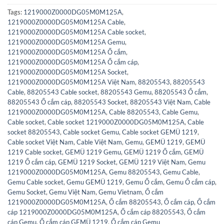
Tags:
1219000Z0000DG05M0M125A
,
1219000Z0000DG05M0M125A Cable
,
1219000Z0000DG05M0M125A Cable socket
,
1219000Z0000DG05M0M125A Gemu
,
1219000Z0000DG05M0M125A Ổ cắm
,
1219000Z0000DG05M0M125A Ổ cắm cáp
,
1219000Z0000DG05M0M125A Socket
,
1219000Z0000DG05M0M125A Việt Nam
,
88205543
,
88205543
Cable
,
88205543 Cable socket
,
88205543 Gemu
,
88205543 Ổ cắm
,
88205543 Ổ cắm cáp
,
88205543 Socket
,
88205543 Việt Nam
,
Cable
1219000Z0000DG05M0M125A
,
Cable 88205543
,
Cable Gemu
,
Cable socket
,
Cable socket 1219000Z0000DG05M0M125A
,
Cable
socket 88205543
,
Cable socket Gemu
,
Cable socket GEMÜ 1219
,
Cable socket Việt Nam
,
Cable Việt Nam
,
Gemu
,
GEMÜ 1219
,
GEMÜ
1219 Cable socket
,
GEMÜ 1219 Gemu
,
GEMÜ 1219 Ổ cắm
,
GEMÜ
1219 Ổ cắm cáp
,
GEMÜ 1219 Socket
,
GEMÜ 1219 Việt Nam
,
Gemu
1219000Z0000DG05M0M125A
,
Gemu 88205543
,
Gemu Cable
,
Gemu Cable socket
,
Gemu GEMÜ 1219
,
Gemu Ổ cắm
,
Gemu Ổ cắm cáp
,
Gemu Socket
,
Gemu Việt Nam
,
Gemu Vietnam
,
Ổ cắm
1219000Z0000DG05M0M125A
,
Ổ cắm 88205543
,
Ổ cắm cáp
,
Ổ cắm
cáp 1219000Z0000DG05M0M125A
,
Ổ cắm cáp 88205543
,
Ổ cắm
cáp Gemu
,
Ổ cắm cáp GEMÜ 1219
,
Ổ cắm cáp Gemu