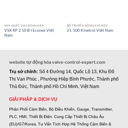
VAN NGẮT GIAI ĐOẠN KÉP
BỘ TRUYỀN ĐỘNG KHÍ NÉN
VSX RP 2 50 B I Econex Việt
21-100 Kinetrol Việt Nam
Nam
website tự động hóa valve-control-expert.com
Trụ sở chính:
Số 4 Đường 14, Quốc Lộ 13, Khu Đô
Thị Vạn Phúc , Phường Hiệp Bình Phước, Thành phố
Thủ Đức, Thành phố Hồ Chí Minh, Việt Nam
GIẢI PHÁP & DỊCH VỤ
Phân Phối Cảm Biến, Bộ Điều Khiển, Gauge,
Transmitter,
PLC, HMI, Thiết Bị Điện.
Cung Cấp Thiết Bị Châu Âu
(EU)/G7/Korea.
Tư Vấn Tích Hợp Hệ Thống Cảm Biến &