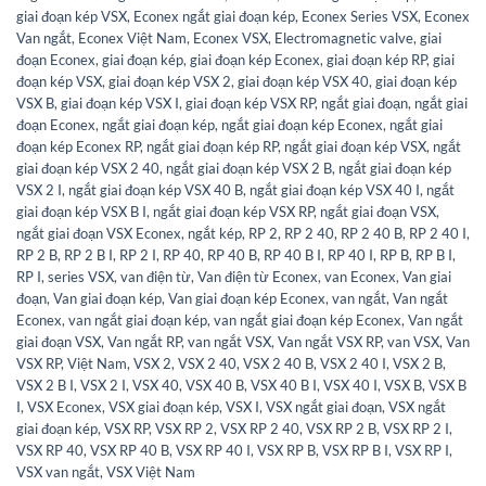
giai đoạn kép VSX
,
Econex ngắt giai đoạn kép
,
Econex Series VSX
,
Econex
Van ngắt
,
Econex Việt Nam
,
Econex VSX
,
Electromagnetic valve
,
giai
đoạn Econex
,
giai đoạn kép
,
giai đoạn kép Econex
,
giai đoạn kép RP
,
giai
đoạn kép VSX
,
giai đoạn kép VSX 2
,
giai đoạn kép VSX 40
,
giai đoạn kép
VSX B
,
giai đoạn kép VSX I
,
giai đoạn kép VSX RP
,
ngắt giai đoạn
,
ngắt giai
đoạn Econex
,
ngắt giai đoạn kép
,
ngắt giai đoạn kép Econex
,
ngắt giai
đoạn kép Econex RP
,
ngắt giai đoạn kép RP
,
ngắt giai đoạn kép VSX
,
ngắt
giai đoạn kép VSX 2 40
,
ngắt giai đoạn kép VSX 2 B
,
ngắt giai đoạn kép
VSX 2 I
,
ngắt giai đoạn kép VSX 40 B
,
ngắt giai đoạn kép VSX 40 I
,
ngắt
giai đoạn kép VSX B I
,
ngắt giai đoạn kép VSX RP
,
ngắt giai đoạn VSX
,
ngắt giai đoạn VSX Econex
,
ngắt kép
,
RP 2
,
RP 2 40
,
RP 2 40 B
,
RP 2 40 I
,
RP 2 B
,
RP 2 B I
,
RP 2 I
,
RP 40
,
RP 40 B
,
RP 40 B I
,
RP 40 I
,
RP B
,
RP B I
,
RP I
,
series VSX
,
van điện từ
,
Van điện từ Econex
,
van Econex
,
Van giai
đoạn
,
Van giai đoạn kép
,
Van giai đoạn kép Econex
,
van ngắt
,
Van ngắt
Econex
,
van ngắt giai đoạn kép
,
van ngắt giai đoạn kép Econex
,
Van ngắt
giai đoạn VSX
,
Van ngắt RP
,
van ngắt VSX
,
Van ngắt VSX RP
,
van VSX
,
Van
VSX RP
,
Việt Nam
,
VSX 2
,
VSX 2 40
,
VSX 2 40 B
,
VSX 2 40 I
,
VSX 2 B
,
VSX 2 B I
,
VSX 2 I
,
VSX 40
,
VSX 40 B
,
VSX 40 B I
,
VSX 40 I
,
VSX B
,
VSX B
I
,
VSX Econex
,
VSX giai đoạn kép
,
VSX I
,
VSX ngắt giai đoạn
,
VSX ngắt
giai đoạn kép
,
VSX RP
,
VSX RP 2
,
VSX RP 2 40
,
VSX RP 2 B
,
VSX RP 2 I
,
VSX RP 40
,
VSX RP 40 B
,
VSX RP 40 I
,
VSX RP B
,
VSX RP B I
,
VSX RP I
,
VSX van ngắt
,
VSX Việt Nam