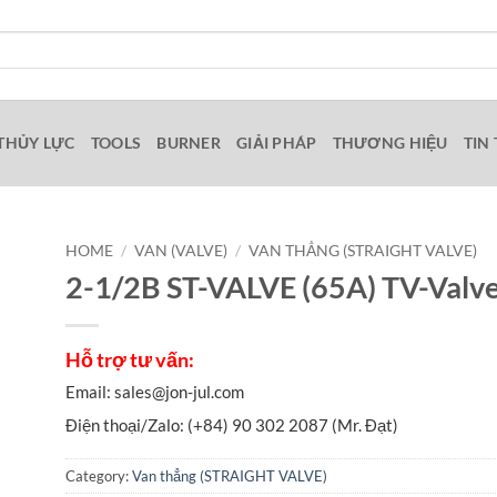
THỦY LỰC
TOOLS
BURNER
GIẢI PHÁP
THƯƠNG HIỆU
TIN
HOME
/
VAN (VALVE)
/
VAN THẲNG (STRAIGHT VALVE)
2-1/2B ST-VALVE (65A) TV-Valv
Category:
Van thẳng (STRAIGHT VALVE)