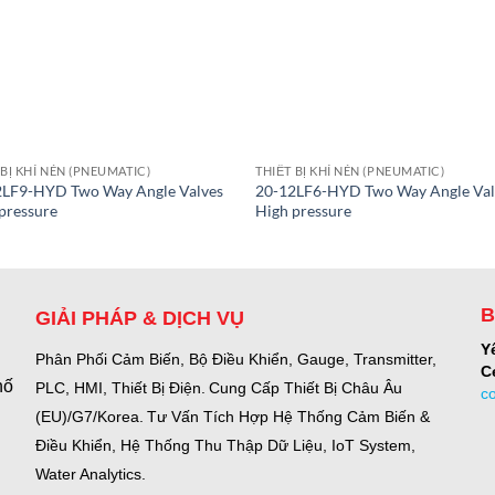
 BỊ KHÍ NÉN (PNEUMATIC)
THIẾT BỊ KHÍ NÉN (PNEUMATIC)
2LF9-HYD Two Way Angle Valves
20-12LF6-HYD Two Way Angle Val
pressure
High pressure
B
GIẢI PHÁP & DỊCH VỤ
Y
Phân Phối Cảm Biến, Bộ Điều Khiển, Gauge,
Transmitter,
C
hố
PLC, HMI, Thiết Bị Điện.
Cung Cấp Thiết Bị Châu Âu
c
(EU)/G7/Korea.
Tư Vấn Tích Hợp Hệ Thống Cảm Biến &
Điều Khiển, Hệ Thống Thu Thập Dữ Liệu, IoT System,
Water Analytics.