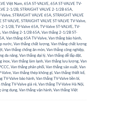
LVE Việt Nam
,
65A ST-VALVE
,
65A ST-VALVE TV-
VE 2-1/2B
,
STRAIGHT VALVE 2-1/2B 65A
,
-Valve
,
STRAIGHT VALVE 65A
,
STRAIGHT VALVE
E ST-VALVE
,
STRAIGHT VALVE ST-VALVE TV-Valve
,
e 2-1/2B
,
TV-Valve 65A
,
TV-Valve ST-VALVE
,
TV-
B
,
Van thẳng 2-1/2B 65A
,
Van thẳng 2-1/2B ST-
65A
,
Van thẳng 65A TV-Valve
,
Van thẳng bảo hành
,
ấp nước
,
Van thẳng chất lượng
,
Van thẳng chất lượng
ệt
,
Van thẳng chống ăn mòn
,
Van thẳng công nghiệp
,
ng đa năng
,
Van thẳng đại lý
,
Van thẳng dễ lắp đặt
,
g inox
,
Van thẳng làm lạnh
,
Van thẳng lưu lượng
,
Van
 PCCC
,
Van thẳng phân phối
,
Van thẳng sản xuất
,
Van
-Valve
,
Van thẳng thép không gỉ
,
Van thẳng thiết kế
,
ng TV-Valve bảo hành
,
Van thẳng TV-Valve bền bỉ
,
 thẳng TV-Valve giá rẻ
,
Van thẳng TV-Valve Hà Nội
,
g ứng dụng
,
Van thẳng vận hành
,
Van thẳng Việt