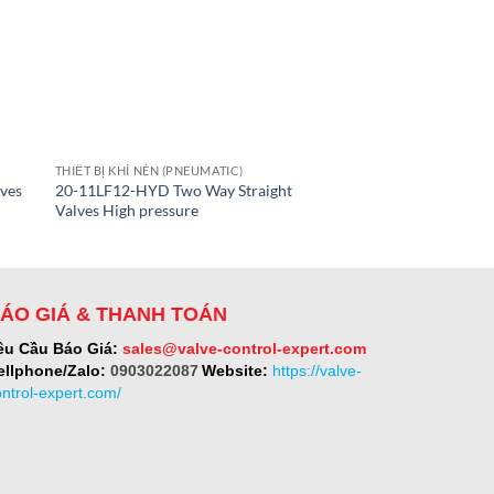
THIẾT BỊ KHÍ NÉN (PNEUMATIC)
THIẾT BỊ KHÍ NÉN (PNE
ves
20-11LF12-HYD Two Way Straight
20-12LF4-HYD Two W
Valves High pressure
High pressure
ÁO GIÁ & THANH TOÁN
êu Cầu Báo Giá:
sales@valve-control-expert.com
ellphone/Zalo:
0903022087
Website:
https://valve-
ontrol-expert.com/