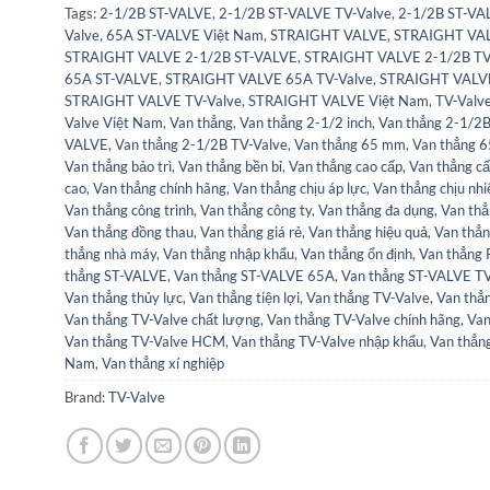
Tags:
2-1/2B ST-VALVE
,
2-1/2B ST-VALVE TV-Valve
,
2-1/2B ST-VA
Valve
,
65A ST-VALVE Việt Nam
,
STRAIGHT VALVE
,
STRAIGHT VAL
STRAIGHT VALVE 2-1/2B ST-VALVE
,
STRAIGHT VALVE 2-1/2B TV
65A ST-VALVE
,
STRAIGHT VALVE 65A TV-Valve
,
STRAIGHT VALV
STRAIGHT VALVE TV-Valve
,
STRAIGHT VALVE Việt Nam
,
TV-Valv
Valve Việt Nam
,
Van thẳng
,
Van thẳng 2-1/2 inch
,
Van thẳng 2-1/2
VALVE
,
Van thẳng 2-1/2B TV-Valve
,
Van thẳng 65 mm
,
Van thẳng 
Van thẳng bảo trì
,
Van thẳng bền bỉ
,
Van thẳng cao cấp
,
Van thẳng c
cao
,
Van thẳng chính hãng
,
Van thẳng chịu áp lực
,
Van thẳng chịu nhi
Van thẳng công trình
,
Van thẳng công ty
,
Van thẳng đa dụng
,
Van thẳ
Van thẳng đồng thau
,
Van thẳng giá rẻ
,
Van thẳng hiệu quả
,
Van thẳn
thẳng nhà máy
,
Van thẳng nhập khẩu
,
Van thẳng ổn định
,
Van thẳng
thẳng ST-VALVE
,
Van thẳng ST-VALVE 65A
,
Van thẳng ST-VALVE TV
Van thẳng thủy lực
,
Van thẳng tiện lợi
,
Van thẳng TV-Valve
,
Van thẳ
Van thẳng TV-Valve chất lượng
,
Van thẳng TV-Valve chính hãng
,
Van
Van thẳng TV-Valve HCM
,
Van thẳng TV-Valve nhập khẩu
,
Van thẳn
Nam
,
Van thẳng xí nghiệp
Brand:
TV-Valve