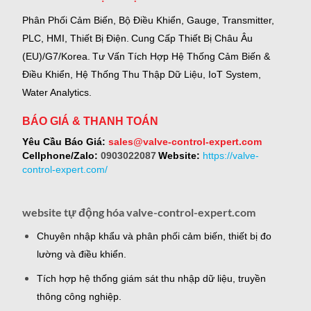
Phân Phối Cảm Biến, Bộ Điều Khiển, Gauge,
Transmitter,
PLC, HMI, Thiết Bị Điện.
Cung Cấp Thiết Bị Châu Âu
(EU)/G7/Korea.
Tư Vấn Tích Hợp Hệ Thống Cảm Biến &
Điều Khiển, Hệ Thống Thu Thập Dữ Liệu, IoT System,
Water Analytics.
BÁO GIÁ & THANH TOÁN
Yêu Cầu Báo Giá:
sales@valve-control-expert.com
Cellphone/Zalo:
0903022087
Website:
https://valve-
control-expert.com/
website tự động hóa valve-control-expert.com
Chuyên nhập khẩu và phân phối cảm biến, thiết bị đo
lường và điều khiển.
Tích hợp hệ thống giám sát thu nhập dữ liệu, truyền
thông công nghiệp.