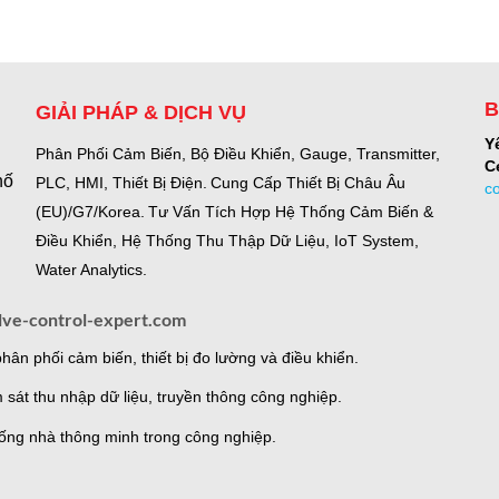
B
GIẢI PHÁP & DỊCH VỤ
Y
Phân Phối Cảm Biến, Bộ Điều Khiển, Gauge,
Transmitter,
C
hố
PLC, HMI, Thiết Bị Điện.
Cung Cấp Thiết Bị Châu Âu
c
(EU)/G7/Korea.
Tư Vấn Tích Hợp Hệ Thống Cảm Biến &
Điều Khiển, Hệ Thống Thu Thập Dữ Liệu, IoT System,
Water Analytics.
lve-control-expert.com
ân phối cảm biến, thiết bị đo lường và điều khiển.
 sát thu nhập dữ liệu, truyền thông công nghiệp.
thống nhà thông minh trong công nghiệp.