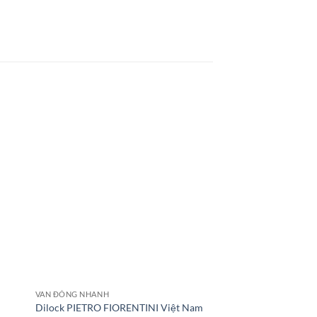
VAN ĐÓNG NHANH
VAN BI THÉP
Dilock PIETRO FIORENTINI Việt Nam
PN16 722000 Valpre