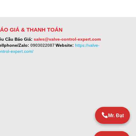
ÁO GIÁ & THANH TOÁN
êu Cầu Báo Giá:
sales@valve-control-expert.com
ellphone/Zalo:
0903022087
Website:
https://valve-
ontrol-expert.com/
Mr. Đạt