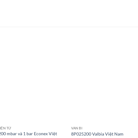
IỆN TỪ
VAN BI
00 mbar và 1 bar Econex Việt
8P025200 Valbia Việt Nam