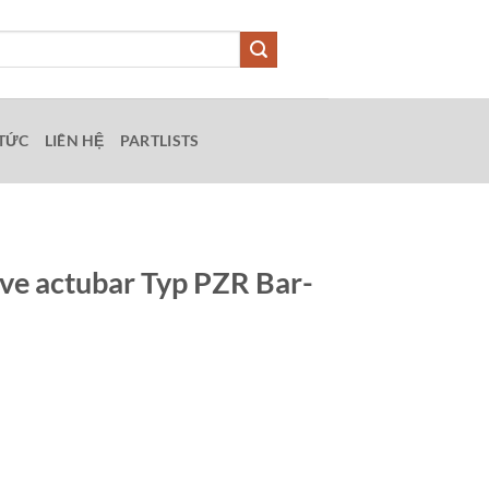
 TỨC
LIÊN HỆ
PARTLISTS
ve actubar Typ PZR Bar-