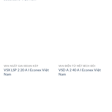
VAN NGẮT GIAI ĐOẠN KÉP
VAN ĐIỆN TỪ MẶT BÍCH ĐÔI
VSX LSP 2 20 A I Econex Việt
VSD A 2 40 A I Econex Việt
Nam
Nam