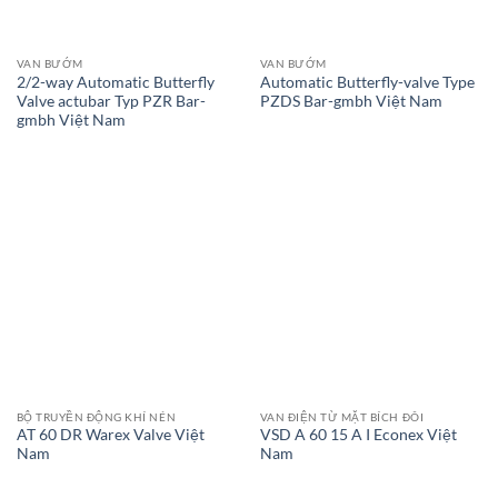
VAN BƯỚM
VAN BƯỚM
2/2-way Automatic Butterfly
Automatic Butterfly-valve Type
Valve actubar Typ PZR Bar-
PZDS Bar-gmbh Việt Nam
gmbh Việt Nam
BỘ TRUYỀN ĐỘNG KHÍ NÉN
VAN ĐIỆN TỪ MẶT BÍCH ĐÔI
AT 60 DR Warex Valve Việt
VSD A 60 15 A I Econex Việt
Nam
Nam