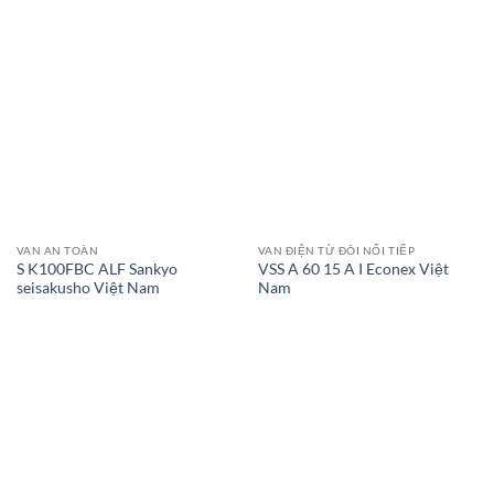
VAN AN TOÀN
VAN ĐIỆN TỪ ĐÔI NỐI TIẾP
S K100FBC ALF Sankyo
VSS A 60 15 A I Econex Việt
seisakusho Việt Nam
Nam