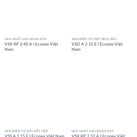
VAN NGẮT GIAI ĐOẠN KÉP
VAN ĐIỆN TỪ MẶT BÍCH ĐÔI
VSX RP 2 40 A I Econex Việt
VSD A 2 15 E I Econex Việt
Nam
Nam
VAN ĐIỆN TỪ ĐÔI NỐI TIẾP
VAN NGẮT GIAI ĐOẠN KÉP
VSX RP 2 32 A I Econex Việt
VSS A 2 15 E I Econex Việt Nam