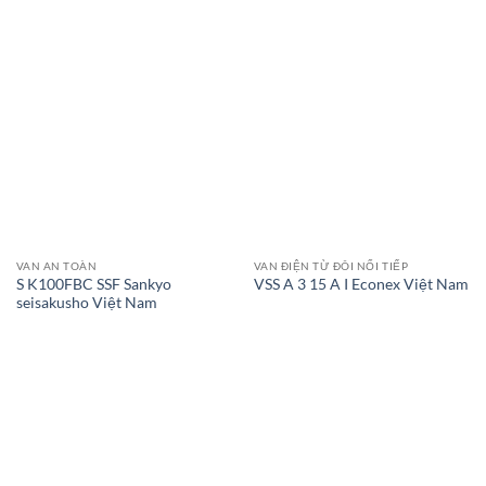
VAN AN TOÀN
VAN ĐIỆN TỪ ĐÔI NỐI TIẾP
S K100FBC SSF Sankyo
VSS A 3 15 A I Econex Việt Nam
seisakusho Việt Nam