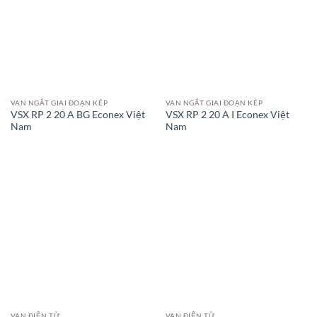
VAN NGẮT GIAI ĐOẠN KÉP
VAN NGẮT GIAI ĐOẠN KÉP
VSX RP 2 20 A BG Econex Việt
VSX RP 2 20 A I Econex Việt
Nam
Nam
VAN ĐIỆN TỪ
VAN ĐIỆN TỪ