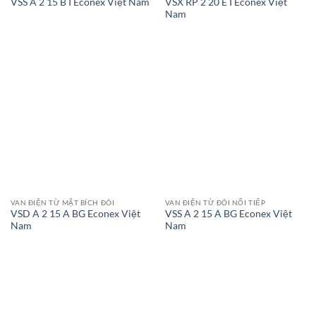
VSX RP 2 20 E I Econex Việt
VSS A 2 15 B I Econex Việt Nam
Nam
VAN ĐIỆN TỪ MẶT BÍCH ĐÔI
VAN ĐIỆN TỪ ĐÔI NỐI TIẾP
VSD A 2 15 A BG Econex Việt
VSS A 2 15 A BG Econex Việt
Nam
Nam