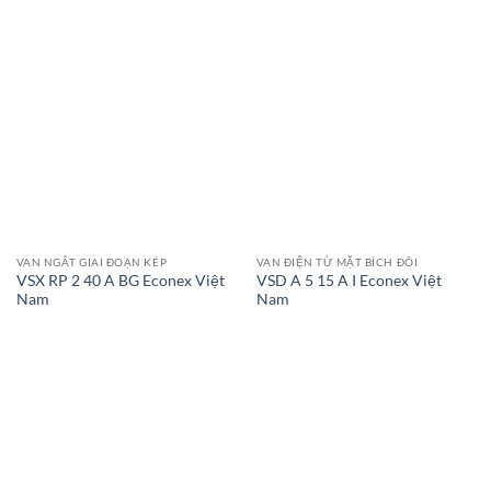
VAN NGẮT GIAI ĐOẠN KÉP
VAN ĐIỆN TỪ MẶT BÍCH ĐÔI
VSX RP 2 40 A BG Econex Việt
VSD A 5 15 A I Econex Việt
Nam
Nam