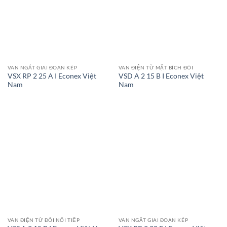
VAN NGẮT GIAI ĐOẠN KÉP
VAN ĐIỆN TỪ MẶT BÍCH ĐÔI
VSX RP 2 25 A I Econex Việt
VSD A 2 15 B I Econex Việt
Nam
Nam
VAN ĐIỆN TỪ ĐÔI NỐI TIẾP
VAN NGẮT GIAI ĐOẠN KÉP