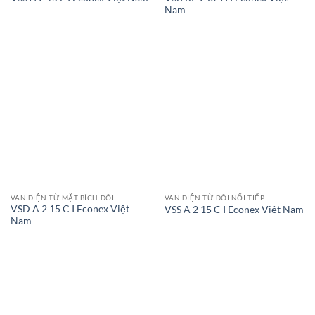
Nam
VAN ĐIỆN TỪ MẶT BÍCH ĐÔI
VAN ĐIỆN TỪ ĐÔI NỐI TIẾP
VSD A 2 15 C I Econex Việt
VSS A 2 15 C I Econex Việt Nam
Nam