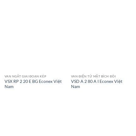
VAN NGẮT GIAI ĐOẠN KÉP
VAN ĐIỆN TỪ MẶT BÍCH ĐÔI
VSX RP 2 20 E BG Econex Việt
VSD A 2 80 A I Econex Việt
Nam
Nam