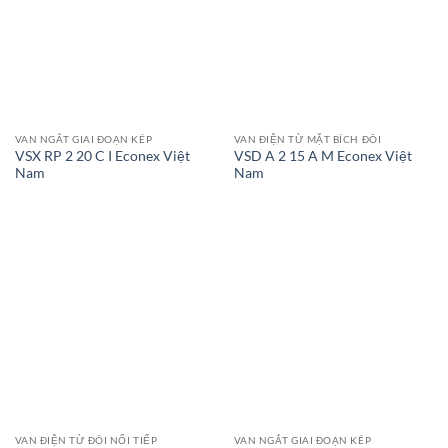
VAN NGẮT GIAI ĐOẠN KÉP
VAN ĐIỆN TỪ MẶT BÍCH ĐÔI
VSX RP 2 20 C I Econex Việt
VSD A 2 15 A M Econex Việt
Nam
Nam
VAN ĐIỆN TỪ ĐÔI NỐI TIẾP
VAN NGẮT GIAI ĐOẠN KÉP