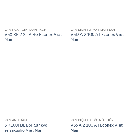
VAN NGẮT GIAI ĐOẠN KÉP
VAN ĐIỆN TỪ MẶT BÍCH ĐÔI
VSX RP 2 25 A BG Econex Việt
VSD A 2 100 A I Econex Việt
Nam
Nam
VAN AN TOÀN
VAN ĐIỆN TỪ ĐÔI NỐI TIẾP
S K100FBL BSF Sankyo
VSS A 2 100 A I Econex Việt
seisakusho Việt Nam
Nam