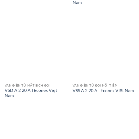
Nam
VAN ĐIỆN TỪ MẶT BÍCH ĐÔI
VAN ĐIỆN TỪ ĐÔI NỐI TIẾP
VSD A 2 20 A I Econex Việt
VSS A 2 20 A I Econex Việt Nam
Nam