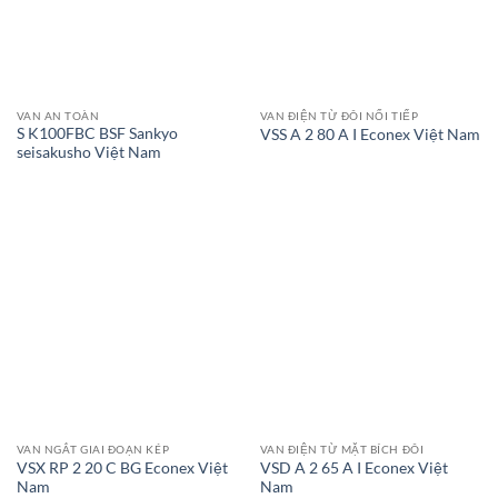
VAN AN TOÀN
VAN ĐIỆN TỪ ĐÔI NỐI TIẾP
S K100FBC BSF Sankyo
VSS A 2 80 A I Econex Việt Nam
seisakusho Việt Nam
VAN NGẮT GIAI ĐOẠN KÉP
VAN ĐIỆN TỪ MẶT BÍCH ĐÔI
VSX RP 2 20 C BG Econex Việt
VSD A 2 65 A I Econex Việt
Nam
Nam