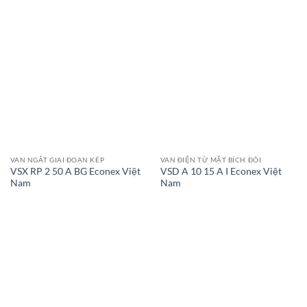
VAN NGẮT GIAI ĐOẠN KÉP
VAN ĐIỆN TỪ MẶT BÍCH ĐÔI
VSX RP 2 50 A BG Econex Việt
VSD A 10 15 A I Econex Việt
Nam
Nam