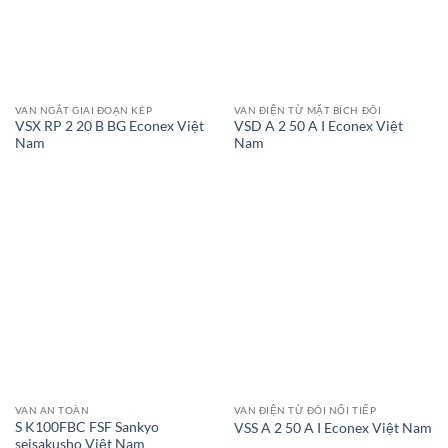
VAN NGẮT GIAI ĐOẠN KÉP
VAN ĐIỆN TỪ MẶT BÍCH ĐÔI
VSX RP 2 20 B BG Econex Việt
VSD A 2 50 A I Econex Việt
Nam
Nam
VAN AN TOÀN
VAN ĐIỆN TỪ ĐÔI NỐI TIẾP
S K100FBC FSF Sankyo
VSS A 2 50 A I Econex Việt Nam
seisakusho Việt Nam