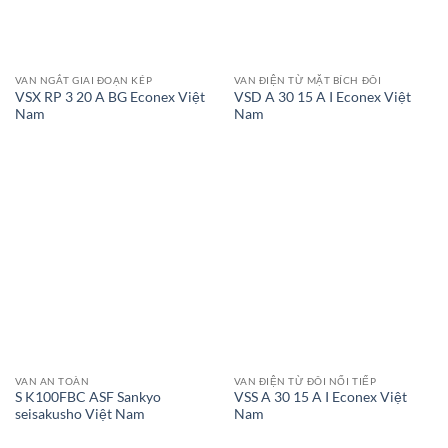
VAN NGẮT GIAI ĐOẠN KÉP
VAN ĐIỆN TỪ MẶT BÍCH ĐÔI
VSX RP 3 20 A BG Econex Việt
VSD A 30 15 A I Econex Việt
Nam
Nam
VAN AN TOÀN
VAN ĐIỆN TỪ ĐÔI NỐI TIẾP
S K100FBC ASF Sankyo
VSS A 30 15 A I Econex Việt
seisakusho Việt Nam
Nam