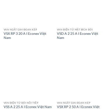
VAN NGẮT GIAI ĐOẠN KÉP
VAN ĐIỆN TỪ MẶT BÍCH ĐÔI
VSX RP 3 20 A I Econex Việt
VSD A 2 25 A I Econex Việt
Nam
Nam
VAN ĐIỆN TỪ ĐÔI NỐI TIẾP
VAN NGẮT GIAI ĐOẠN KÉP
VSX RP 2 50 A I Econex Việt
VSS A 2 25 A I Econex Việt Nam