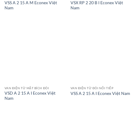
VSS A 2 15 A M Econex Việt
VSX RP 2 20 B I Econex Việt
Nam
Nam
VAN ĐIỆN TỪ MẶT BÍCH ĐÔI
VAN ĐIỆN TỪ ĐÔI NỐI TIẾP
VSD A 2 15 A I Econex Việt
VSS A 2 15 A I Econex Việt Nam
Nam