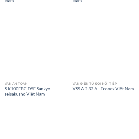
Nam
Nam
VAN AN TOÀN
VAN ĐIỆN TỪ ĐÔI NỐI TIẾP
S K100FBC DSF Sankyo
VSS A 2 32 A I Econex Việt Nam
seisakusho Việt Nam