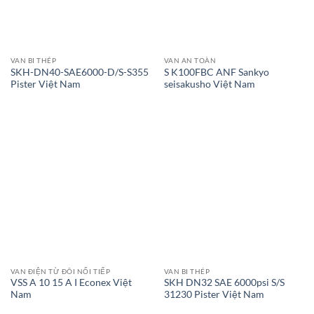
VAN BI THÉP
VAN AN TOÀN
SKH-DN40-SAE6000-D/S-S355
S K100FBC ANF Sankyo
Pister Việt Nam
seisakusho Việt Nam
VAN ĐIỆN TỪ ĐÔI NỐI TIẾP
VAN BI THÉP
VSS A 10 15 A I Econex Việt
SKH DN32 SAE 6000psi S/S
Nam
31230 Pister Việt Nam