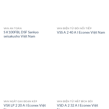
VAN AN TOÀN
VAN ĐIỆN TỪ ĐÔI NỐI TIẾP
S K100FBL DSF Sankyo
VSS A 2 40 A I Econex Việt Nam
seisakusho Việt Nam
VAN NGẮT GIAI ĐOẠN KÉP
VAN ĐIỆN TỪ MẶT BÍCH ĐÔI
VSX LP 2 20 A I Econex Việt
VSD A 2 32 A I Econex Việt