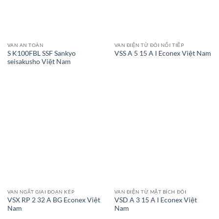
VAN AN TOÀN
VAN ĐIỆN TỪ ĐÔI NỐI TIẾP
S K100FBL SSF Sankyo
VSS A 5 15 A I Econex Việt Nam
seisakusho Việt Nam
VAN NGẮT GIAI ĐOẠN KÉP
VAN ĐIỆN TỪ MẶT BÍCH ĐÔI
VSX RP 2 32 A BG Econex Việt
VSD A 3 15 A I Econex Việt
Nam
Nam