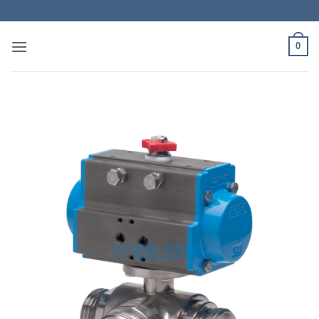
Skip
to
content
0