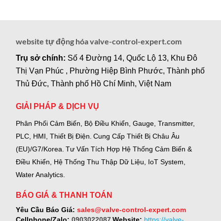
website tự động hóa valve-control-expert.com
Trụ sở chính:
Số 4 Đường 14, Quốc Lộ 13, Khu Đô
Thị Vạn Phúc , Phường Hiệp Bình Phước, Thành phố
Thủ Đức, Thành phố Hồ Chí Minh, Việt Nam
GIẢI PHÁP & DỊCH VỤ
Phân Phối Cảm Biến, Bộ Điều Khiển, Gauge,
Transmitter,
PLC, HMI, Thiết Bị Điện.
Cung Cấp Thiết Bị Châu Âu
(EU)/G7/Korea.
Tư Vấn Tích Hợp Hệ Thống Cảm Biến &
Điều Khiển, Hệ Thống Thu Thập Dữ Liệu, IoT System,
Water Analytics.
BÁO GIÁ & THANH TOÁN
Yêu Cầu Báo Giá:
sales@valve-control-expert.com
Cellphone/Zalo:
0903022087
Website:
https://valve-