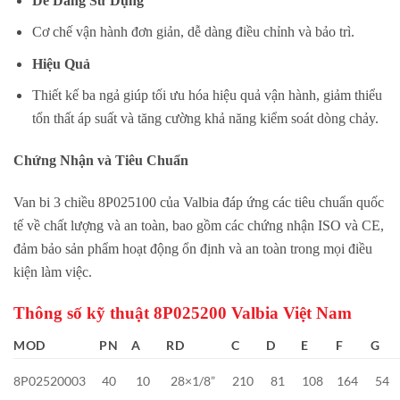
Dễ Dàng Sử Dụng
Cơ chế vận hành đơn giản, dễ dàng điều chỉnh và bảo trì.
Hiệu Quả
Thiết kế ba ngả giúp tối ưu hóa hiệu quả vận hành, giảm thiểu
tổn thất áp suất và tăng cường khả năng kiểm soát dòng chảy.
Chứng Nhận và Tiêu Chuẩn
Van bi 3 chiều 8P025100 của Valbia đáp ứng các tiêu chuẩn quốc
tế về chất lượng và an toàn, bao gồm các chứng nhận ISO và CE,
đảm bảo sản phẩm hoạt động ổn định và an toàn trong mọi điều
kiện làm việc.
Thông số kỹ thuật 8P025200 Valbia Việt Nam
MOD
PN
A
RD
C
D
E
F
G
8P02520003
40
10
28×1/8”
210
81
108
164
54