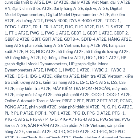
cung cấp thiết bị AT2E
,
ĐẠI LÝ AT2E
,
đại lý AT2E Việt Nam
,
đại lý AT2E
VN
,
đại lý chính thức AT2E
,
đại lý hãng AT2E
,
dịch vụ AT2E
,
Digital
Model Dynamometers
,
Digital Model Dynamometers AT2E
,
đo kiểm
AT2E
,
đo lường AT2E
,
DYNA-4000
,
DYNA-4000 AT2E
,
ECDG-1
,
ECDG-1 AT2E
,
ER-1
,
ER-1 AT2E
,
FHG
,
FHG AT2E
,
FHS
,
FHS AT2E
,
FT-
1
,
FT-1 AT2E
,
FWG-1
,
FWG-1 AT2E
,
GBBT-1
,
GBBT-1 AT2E
,
GBBT-2
,
GBBT-2 AT2E
,
GBIT
,
GBIT AT2E
,
GDTB-4
,
GDTB-4 AT2E
,
HÃNG AT2E
,
hãng AT2E phân phối
,
hãng AT2E Vietnam
,
hãng AT2E VN
,
hãng sản
xuất AT2E
,
HDC
,
HDC AT2E
,
hệ thống AT2E
,
hệ thống đo lường AT2E
,
hệ thống hãng AT2E
,
hệ thống kiểm tra AT2E
,
HG-1
,
HG-1 AT2E
,
HP
graph digital Model Dynamometers
,
HP graph digital Model
Dynamometers AT2E
,
HWBC-1
,
HWBC-1 AT2E
,
HWBC-2
,
HWBC-2
AT2E
,
IDG-1
,
IDG-1 AT2E
,
kiểm tra AT2E
,
kiểm tra AT2E Vietnam
,
kiểm
tra chất lượng AT2E
,
kiểm tra hãng AT2E
,
LS-1
,
LS-1 AT2E
,
LSS
,
LSS
AT2E
,
máy kiểm tra AT2E
,
MÁY KIỂM TRA MOMEN XOẮN
,
máy móc
AT2E
,
máy móc hãng AT2E
,
nhà phân phối AT2E
,
ODG-1
,
ODG-1 AT2E
,
Online Automatic Torque Meter
,
PBBT-2 PET
,
PBBT-2 PET AT2E
,
PGNG
,
PGNG AT2E
,
phân phối AT2E
,
phân phối thiết bị AT2E
,
PL-G
,
PL-G AT2E
,
PL-P
,
PL-P AT2E
,
POT-1
,
POT-1 AT2E
,
PPG-D
,
PPG-D AT2E
,
PTG -1
,
PTG -1 AT2E
,
PTG-A / PTG-D
,
PTG-A / PTG-D AT2E
,
PVG Series
,
PVG
Series AT2E
,
SẢN PHẨM AT2E
,
sản phẩm AT2E Vietnam
,
sản phẩm
hãng AT2E
,
sản xuất AT2E
,
SCT-D
,
SCT-D AT2E
,
SCT-PLC
,
SCT-PLC
AT2E
,
SeamCheck
,
SeamCheck AT2E
,
Single-station Automated Torque