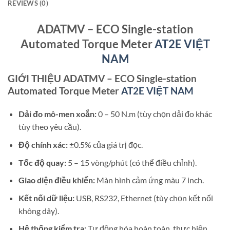
REVIEWS (0)
ADATMV – ECO Single-station
Automated Torque Meter
AT2E VIỆT
NAM
GIỚI THIỆU ADATMV – ECO Single-station
Automated Torque Meter
AT2E VIỆT NAM
Dải đo mô-men xoắn:
0 – 50 N.m (tùy chọn dải đo khác
tùy theo yêu cầu).
Độ chính xác:
±0.5% của giá trị đọc.
Tốc độ quay:
5 – 15 vòng/phút (có thể điều chỉnh).
Giao diện điều khiển:
Màn hình cảm ứng màu 7 inch.
Kết nối dữ liệu:
USB, RS232, Ethernet (tùy chọn kết nối
không dây).
Hệ thống kiểm tra:
Tự động hóa hoàn toàn, thực hiện