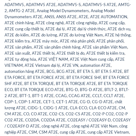
ADATMV5
,
ADATMV5 AT2E
,
ADATMV5-S
,
ADATMV5-S AT2E
,
AMTG-
2
,
AMTG-2 AT2E
,
Analog Model Dynamometers
,
Analog Model
Dynamometers AT2E
,
ANSS
,
ANSS AT2E
,
AT2E
,
AT2E AUTOMATION
,
AT2E chính hãng
,
AT2E công nghệ
,
AT2E công nghiệp
,
AT2E cung cấp
,
AT2E cung cấp thiết bị
,
AT2E đại lý
,
AT2E đại lý chính thức
,
AT2E dịch vụ
,
AT2E đo kiểm
,
AT2E đo lường
,
AT2E đo lường Việt Nam
,
AT2E hệ thống
,
AT2E kiểm tra
,
AT2E máy móc
,
AT2E nhà phân phối
,
AT2E phân phối
,
AT2E sản phẩm
,
AT2E sản phẩm chính hãng
,
AT2E sản phẩm Việt Nam
,
AT2E sản xuất
,
AT2E thiết bị
,
AT2E thiết bị đo
,
AT2E thiết bị kiểm tra
,
AT2E tự động hóa
,
AT2E VIỆT NAM
,
AT2E Việt Nam cung cấp
,
AT2E
VIETNAM
,
AT2E Vietnam đại lý
,
AT2E VN
,
automation AT2E
,
automation hãng AT2E
,
BCG
,
BCG AT2E
,
BT ETA 5
,
BT ETA 5 AT2E
,
BT
ETA FORCE
,
BT ETA FORCE AT2E
,
BT ETA FORCE SHF
,
BT ETA FORCE
SHF AT2E
,
BT ETA TORQUE
,
BT ETA TORQUE AT2E
,
BT ETA TORQUE
ECO
,
BT ETA TORQUE ECO AT2E
,
BTG-D
,
BTG-D AT2E
,
BTLT-2
,
BTLT-
2 AT2E
,
BTT-1
,
BTT-1 AT2E
,
CCAG
,
CCAG AT2E
,
CCLT
,
CCLT AT2E
,
CDP-1
,
CDP-1 AT2E
,
CET-1
,
CET-1 AT2E
,
CG-D
,
CG-D AT2E
,
chất
lượng AT2E
,
CIDG-1
,
CIDG-1 AT2E
,
CLA-ECO
,
CLA-ECO AT2E
,
CM
,
CM AT2E
,
CO
,
CO AT2E
,
CO2-CS
,
CO2-CS AT2E
,
CO2-P CO2
,
CO2-P
CO2 AT2E
,
CO2DA
,
CO2DA AT2E
,
CO2EASY / CO2EASY-D
,
CO2EASY
/ CO2EASY-D AT2E
,
công nghệ AT2E
,
công nghệ AT2E Việt Nam
,
công
nghiệp AT2E
,
CSM
,
CSM AT2E
,
cung cấp AT2E
,
cung cấp AT2E Vietnam
,