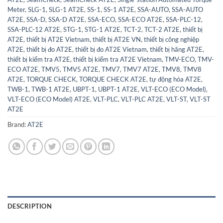
Meter
,
SLG-1
,
SLG-1 AT2E
,
SS-1
,
SS-1 AT2E
,
SSA-AUTO
,
SSA-AUTO
AT2E
,
SSA-D
,
SSA-D AT2E
,
SSA-ECO
,
SSA-ECO AT2E
,
SSA-PLC-12
,
SSA-PLC-12 AT2E
,
STG-1
,
STG-1 AT2E
,
TCT-2
,
TCT-2 AT2E
,
thiết bị
AT2E
,
thiết bị AT2E Vietnam
,
thiết bị AT2E VN
,
thiết bị công nghiệp
AT2E
,
thiết bị đo AT2E
,
thiết bị đo AT2E Vietnam
,
thiết bị hãng AT2E
,
thiết bị kiểm tra AT2E
,
thiết bị kiểm tra AT2E Vietnam
,
TMV-ECO
,
TMV-
ECO AT2E
,
TMV5
,
TMV5 AT2E
,
TMV7
,
TMV7 AT2E
,
TMV8
,
TMV8
AT2E
,
TORQUE CHECK
,
TORQUE CHECK AT2E
,
tự động hóa AT2E
,
TWB-1
,
TWB-1 AT2E
,
UBPT-1
,
UBPT-1 AT2E
,
VLT-ECO (ECO Model)
,
VLT-ECO (ECO Model) AT2E
,
VLT-PLC
,
VLT-PLC AT2E
,
VLT-ST
,
VLT-ST
AT2E
Brand:
AT2E
DESCRIPTION