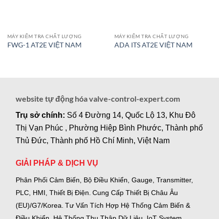
MÁY KIỂM TRA CHẤT LƯỢNG
MÁY KIỂM TRA CHẤT LƯỢNG
FWG-1 AT2E VIỆT NAM
ADA ITS AT2E VIỆT NAM
website tự động hóa valve-control-expert.com
Trụ sở chính:
Số 4 Đường 14, Quốc Lộ 13, Khu Đô
Thị Vạn Phúc , Phường Hiệp Bình Phước, Thành phố
Thủ Đức, Thành phố Hồ Chí Minh, Việt Nam
GIẢI PHÁP & DỊCH VỤ
Phân Phối Cảm Biến, Bộ Điều Khiển, Gauge,
Transmitter,
PLC, HMI, Thiết Bị Điện.
Cung Cấp Thiết Bị Châu Âu
(EU)/G7/Korea.
Tư Vấn Tích Hợp Hệ Thống Cảm Biến &
Điều Khiển, Hệ Thống Thu Thập Dữ Liệu, IoT System,