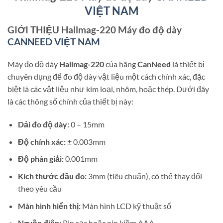
VIỆT NAM
GIỚI THIỆU Hallmag-220 Máy đo độ dày
CANNEED VIỆT NAM
Máy đo độ dày
Hallmag-220
của hãng
CanNeed
là thiết bị
chuyên dụng để đo độ dày vật liệu một cách chính xác, đặc
biệt là các vật liệu như kim loại, nhôm, hoặc thép. Dưới đây
là các thông số chính của thiết bị này:
Dải đo độ dày:
0 – 15mm
Độ chính xác:
± 0.003mm
Độ phân giải:
0.001mm
Kích thước đầu đo:
3mm (tiêu chuẩn), có thể thay đổi
theo yêu cầu
Màn hình hiển thị:
Màn hình LCD kỹ thuật số
Nguồn điện:
Pin sạc hoặc pin kiềm AAA