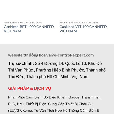
MÁY KIỂM TRA CHẤT LƯỢNG
MÁY KIỂM TRA CHẤT LƯỢNG
CanNeed-BPT-4000 CANNEED
CanNeed-VLT-100 CANNEED
VIỆT NAM
VIỆT NAM
website tự động hóa valve-control-expert.com
Trụ sở chính:
Số 4 Đường 14, Quốc Lộ 13, Khu Đô
Thị Vạn Phúc , Phường Hiệp Bình Phước, Thành phố
Thủ Đức, Thành phố Hồ Chí Minh, Việt Nam
GIẢI PHÁP & DỊCH VỤ
Phân Phối Cảm Biến, Bộ Điều Khiển, Gauge,
Transmitter,
PLC, HMI, Thiết Bị Điện.
Cung Cấp Thiết Bị Châu Âu
(EU)/G7/Korea.
Tư Vấn Tích Hợp Hệ Thống Cảm Biến &