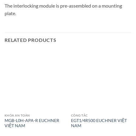
The interlocking module is pre-assembled on a mounting
plate.
RELATED PRODUCTS
KHÓA AN TOÀN
CÔNG TẮC
MGB-L0H-APA-R EUCHNER
EGT1/4R500 EUCHNER VIỆT
VIỆT NAM
NAM