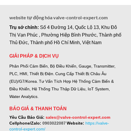
website tự động hóa valve-control-expert.com
Trụ sở chính:
Số 4 Đường 14, Quốc Lộ 13, Khu Đô
Thị Vạn Phúc , Phường Hiệp Bình Phước, Thành phố
Thủ Đức, Thành phố Hồ Chí Minh, Việt Nam
GIẢI PHÁP & DỊCH VỤ
Phân Phối Cảm Biến, Bộ Điều Khiển, Gauge,
Transmitter,
PLC, HMI, Thiết Bị Điện.
Cung Cấp Thiết Bị Châu Âu
(EU)/G7/Korea.
Tư Vấn Tích Hợp Hệ Thống Cảm Biến &
Điều Khiển, Hệ Thống Thu Thập Dữ Liệu, IoT System,
Water Analytics.
BÁO GIÁ & THANH TOÁN
Yêu Cầu Báo Giá:
sales@valve-control-expert.com
Cellphone/Zalo:
0903022087
Website:
https://valve-
control-expert.com/