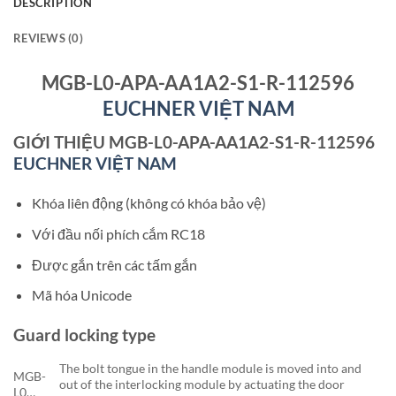
DESCRIPTION
REVIEWS (0)
MGB-L0-APA-AA1A2-S1-R-112596
EUCHNER VIỆT NAM
GIỚI THIỆU MGB-L0-APA-AA1A2-S1-R-112596
EUCHNER VIỆT NAM
Khóa liên động (không có khóa bảo vệ)
Với đầu nối phích cắm RC18
Được gắn trên các tấm gắn
Mã hóa Unicode
Guard locking type
The bolt tongue in the handle module is moved into and
MGB-
out of the interlocking module by actuating the door
L0…