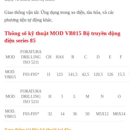
Giao thông vận tải: Ứng dụng trong xe điện, tàu hỏa, và các
phương tiện tự động khác.
Thông số kỹ thuật MOD VB015 Bộ truyền động
điện series 85
FORATURA
MOD
DRILLING
CH
HAS
B
C
D
E
F
ISO 5211
MOD.
F03-F05*
11
123
141,5
42,5
120,5
126
15,5
VB015
FORATURA
MOD
DRILLING
H
I
L
M
N
O
ISO 5211
MOD.
F03-F05*
32
14
36
50
M5X12
M6X14
VB015
Xem thêm tài liệu kỹ thuật
tại đây