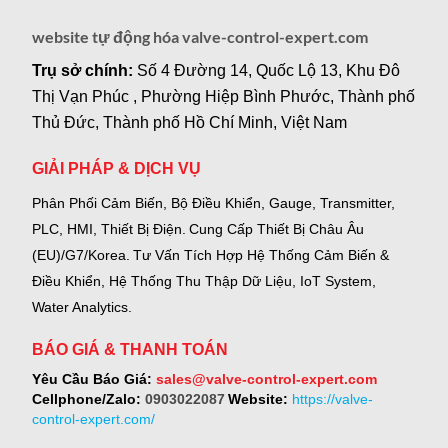
website tự động hóa valve-control-expert.com
Trụ sở chính:
Số 4 Đường 14, Quốc Lộ 13, Khu Đô
Thị Vạn Phúc , Phường Hiệp Bình Phước, Thành phố
Thủ Đức, Thành phố Hồ Chí Minh, Việt Nam
GIẢI PHÁP & DỊCH VỤ
Phân Phối Cảm Biến, Bộ Điều Khiển, Gauge,
Transmitter,
PLC, HMI, Thiết Bị Điện.
Cung Cấp Thiết Bị Châu Âu
(EU)/G7/Korea.
Tư Vấn Tích Hợp Hệ Thống Cảm Biến &
Điều Khiển, Hệ Thống Thu Thập Dữ Liệu, IoT System,
Water Analytics.
BÁO GIÁ & THANH TOÁN
Yêu Cầu Báo Giá:
sales@valve-control-expert.com
Cellphone/Zalo:
0903022087
Website:
https://valve-
control-expert.com/