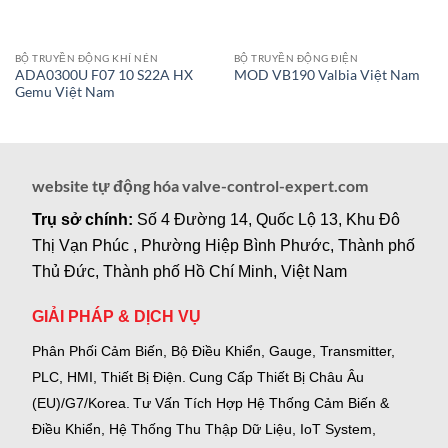
BỘ TRUYỀN ĐỘNG KHÍ NÉN
BỘ TRUYỀN ĐỘNG ĐIỆN
ADA0300U F07 10 S22A HX
MOD VB190 Valbia Việt Nam
Gemu Việt Nam
website tự động hóa valve-control-expert.com
Trụ sở chính:
Số 4 Đường 14, Quốc Lộ 13, Khu Đô
Thị Vạn Phúc , Phường Hiệp Bình Phước, Thành phố
Thủ Đức, Thành phố Hồ Chí Minh, Việt Nam
GIẢI PHÁP & DỊCH VỤ
Phân Phối Cảm Biến, Bộ Điều Khiển, Gauge,
Transmitter,
PLC, HMI, Thiết Bị Điện.
Cung Cấp Thiết Bị Châu Âu
(EU)/G7/Korea.
Tư Vấn Tích Hợp Hệ Thống Cảm Biến &
Điều Khiển, Hệ Thống Thu Thập Dữ Liệu, IoT System,