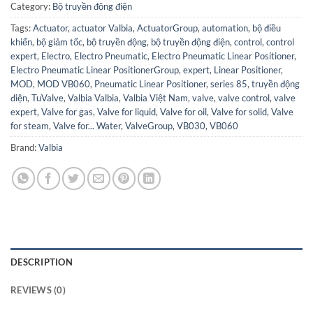
Category:
Bộ truyền động điện
Tags:
Actuator
,
actuator Valbia
,
ActuatorGroup
,
automation
,
bộ điều
khiển
,
bộ giảm tốc
,
bộ truyền động
,
bộ truyền động điện
,
control
,
control
expert
,
Electro
,
Electro Pneumatic
,
Electro Pneumatic Linear Positioner
,
Electro Pneumatic Linear PositionerGroup
,
expert
,
Linear Positioner
,
MOD
,
MOD VB060
,
Pneumatic Linear Positioner
,
series 85
,
truyền động
điện
,
TuValve
,
Valbia Valbia
,
Valbia Việt Nam
,
valve
,
valve control
,
valve
expert
,
Valve for gas
,
Valve for liquid
,
Valve for oil
,
Valve for solid
,
Valve
for steam
,
Valve for... Water
,
ValveGroup
,
VB030
,
VB060
Brand:
Valbia
DESCRIPTION
REVIEWS (0)