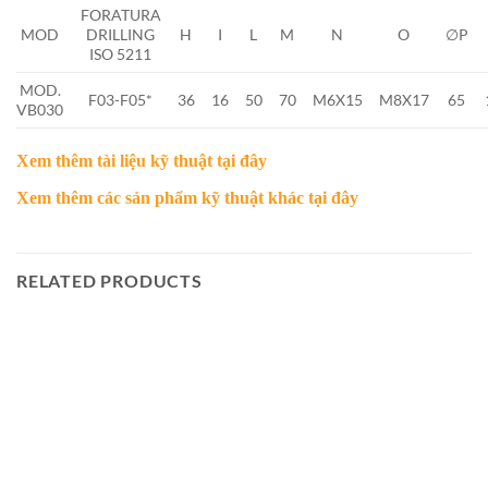
FORATURA
MOD
DRILLING
H
I
L
M
N
O
∅P
ISO 5211
MOD.
F03-F05*
36
16
50
70
M6X15
M8X17
65
VB030
Xem thêm tài liệu kỹ thuật
tại đây
Xem thêm các sản phẩm kỹ thuật khác
tại đây
RELATED PRODUCTS