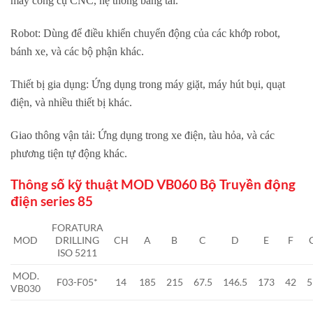
máy công cụ CNC, hệ thống băng tải.
Robot: Dùng để điều khiển chuyển động của các khớp robot,
bánh xe, và các bộ phận khác.
Thiết bị gia dụng: Ứng dụng trong máy giặt, máy hút bụi, quạt
điện, và nhiều thiết bị khác.
Giao thông vận tải: Ứng dụng trong xe điện, tàu hỏa, và các
phương tiện tự động khác.
Thông số kỹ thuật MOD VB060 Bộ Truyền động
điện series 85
FORATURA
MOD
DRILLING
CH
A
B
C
D
E
F
ISO 5211
MOD.
F03-F05*
14
185
215
67.5
146.5
173
42
5
VB030