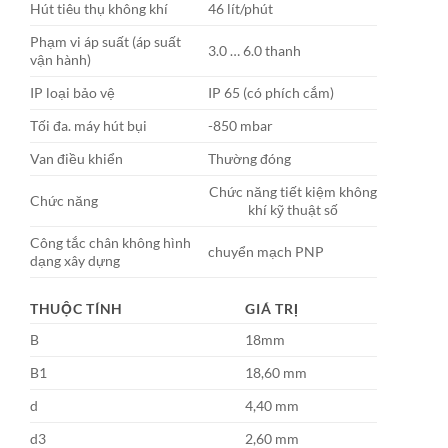
Hút tiêu thụ không khí
46 lít/phút
Phạm vi áp suất (áp suất
3.0 … 6.0 thanh
vận hành)
IP loại bảo vệ
IP 65 (có phích cắm)
Tối đa. máy hút bụi
-850 mbar
Van điều khiển
Thường đóng
Chức năng tiết kiệm không
Chức năng
khí kỹ thuật số
Công tắc chân không hình
chuyển mạch PNP
dạng xây dựng
THUỘC TÍNH
GIÁ TRỊ
B
18mm
B1
18,60 mm
d
4,40 mm
d3
2,60 mm