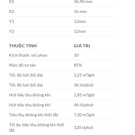
X1
36,90 mm
X2
16 mm
Y1
12mm
Y2
12mm
THUỘC TÍNH
GIÁ TRỊ
Kích thước vòi phun
10
Mức độ sơ tán
85%
Tốc độ hút (tối đa)
2,21 m³/giờ
Tốc độ hút (tối đa)
36 lít/phút
Hút tiêu thụ không khí
2,85 m³/giờ
Hút tiêu thụ không khí
46 lít/phút
Tiêu thụ không khí thổi tắt
7,20 m³/giờ
Tối đa. tiêu thụ không khí thổi
120 l/phút
tắt