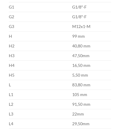
G1
G1/8″-F
G2
G1/8″-F
G3
M12x1-M
H
99 mm
H2
40,80 mm
H3
47,50mm
H4
16,50 mm
H5
5,50 mm
L
83,80 mm
L1
105 mm
L2
91,50 mm
L3
22mm
L4
29,50mm