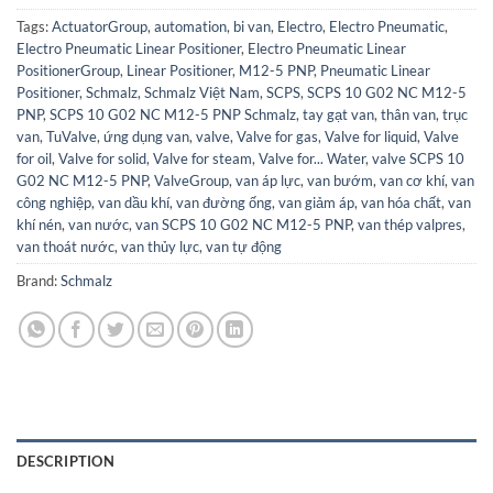
Tags:
ActuatorGroup
,
automation
,
bi van
,
Electro
,
Electro Pneumatic
,
Electro Pneumatic Linear Positioner
,
Electro Pneumatic Linear
PositionerGroup
,
Linear Positioner
,
M12-5 PNP
,
Pneumatic Linear
Positioner
,
Schmalz
,
Schmalz Việt Nam
,
SCPS
,
SCPS 10 G02 NC M12-5
PNP
,
SCPS 10 G02 NC M12-5 PNP Schmalz
,
tay gạt van
,
thân van
,
trục
van
,
TuValve
,
ứng dụng van
,
valve
,
Valve for gas
,
Valve for liquid
,
Valve
for oil
,
Valve for solid
,
Valve for steam
,
Valve for... Water
,
valve SCPS 10
G02 NC M12-5 PNP
,
ValveGroup
,
van áp lực
,
van bướm
,
van cơ khí
,
van
công nghiệp
,
van dầu khí
,
van đường ống
,
van giảm áp
,
van hóa chất
,
van
khí nén
,
van nước
,
van SCPS 10 G02 NC M12-5 PNP
,
van thép valpres
,
van thoát nước
,
van thủy lực
,
van tự động
Brand:
Schmalz
DESCRIPTION