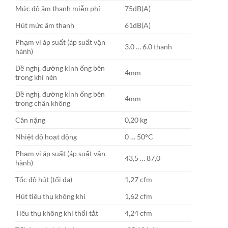
Mức độ âm thanh miễn phí
75dB(A)
Hút mức âm thanh
61dB(A)
Phạm vi áp suất (áp suất vận
3.0 … 6.0 thanh
hành)
Đề nghị. đường kính ống bên
4mm
trong khí nén
Đề nghị. đường kính ống bên
4mm
trong chân không
Cân nặng
0,20 kg
Nhiệt độ hoạt động
0 … 50°C
Phạm vi áp suất (áp suất vận
43,5 … 87,0
hành)
Tốc độ hút (tối đa)
1,27 cfm
Hút tiêu thụ không khí
1,62 cfm
Tiêu thụ không khí thổi tắt
4,24 cfm