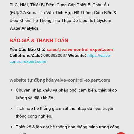
PLC, HMI, Thiết Bị Điện.
Cung Cấp Thiết Bị Châu Âu
(EU)/G7/Korea.
Tư Vấn Tích Hợp Hệ Thống Cảm Biến &
Điều Khiển, Hệ Thống Thu Thập Dữ Liệu, IoT System,
Water Analytics.
BÁO GIÁ & THANH TOÁN
Yêu Cầu Báo Giá:
sales@valve-control-expert.com
Cellphone/Zalo:
0903022087
Website:
https://valve-
control-expert.com/
website tự động hóa valve-control-expert.com
Chuyên nhập khẩu và phân phối cảm biến, thiết bị đo
lường và điều khiển.
Tích hợp hệ thống giám sát thu nhập dữ liệu, truyền
thông công nghiệp.
Thiết kế & lắp đặt hệ thống nhà thông minh trong công