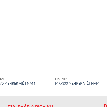
NÉN
MÁY NÉN
70 MEHRER VIỆT NAM
MRx300 MEHRER VIỆT NAM
B
GIẢI PHÁP & DỊCH VỤ