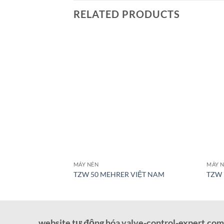
RELATED PRODUCTS
MÁY NÉN
MÁY 
TZW 50 MEHRER VIỆT NAM
TZW 
website tự động hóa valve-control-expert.com