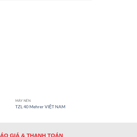
MÁY NÉN
MÁY NÉN
TZL 40 Mehrer VIỆT NAM
TRx400 Mehrer VIỆ
ÁO GIÁ & THANH TOÁN