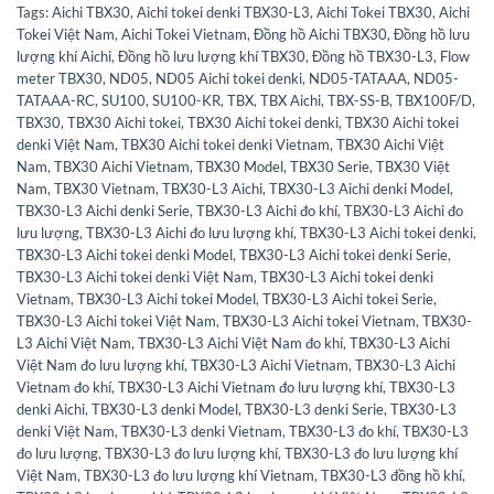
Tags:
Aichi TBX30
,
Aichi tokei denki TBX30-L3
,
Aichi Tokei TBX30
,
Aichi
Tokei Việt Nam
,
Aichi Tokei Vietnam
,
Đồng hồ Aichi TBX30
,
Đồng hồ lưu
lượng khí Aichi
,
Đồng hồ lưu lượng khí TBX30
,
Đồng hồ TBX30-L3
,
Flow
meter TBX30
,
ND05
,
ND05 Aichi tokei denki
,
ND05-TATAAA
,
ND05-
TATAAA-RC
,
SU100
,
SU100-KR
,
TBX
,
TBX Aichi
,
TBX-SS-B
,
TBX100F/D
,
TBX30
,
TBX30 Aichi tokei
,
TBX30 Aichi tokei denki
,
TBX30 Aichi tokei
denki Việt Nam
,
TBX30 Aichi tokei denki Vietnam
,
TBX30 Aichi Việt
Nam
,
TBX30 Aichi Vietnam
,
TBX30 Model
,
TBX30 Serie
,
TBX30 Việt
Nam
,
TBX30 Vietnam
,
TBX30-L3 Aichi
,
TBX30-L3 Aichi denki Model
,
TBX30-L3 Aichi denki Serie
,
TBX30-L3 Aichi đo khí
,
TBX30-L3 Aichi đo
lưu lượng
,
TBX30-L3 Aichi đo lưu lượng khí
,
TBX30-L3 Aichi tokei denki
,
TBX30-L3 Aichi tokei denki Model
,
TBX30-L3 Aichi tokei denki Serie
,
TBX30-L3 Aichi tokei denki Việt Nam
,
TBX30-L3 Aichi tokei denki
Vietnam
,
TBX30-L3 Aichi tokei Model
,
TBX30-L3 Aichi tokei Serie
,
TBX30-L3 Aichi tokei Việt Nam
,
TBX30-L3 Aichi tokei Vietnam
,
TBX30-
L3 Aichi Việt Nam
,
TBX30-L3 Aichi Việt Nam đo khí
,
TBX30-L3 Aichi
Việt Nam đo lưu lượng khí
,
TBX30-L3 Aichi Vietnam
,
TBX30-L3 Aichi
Vietnam đo khí
,
TBX30-L3 Aichi Vietnam đo lưu lượng khí
,
TBX30-L3
denki Aichi
,
TBX30-L3 denki Model
,
TBX30-L3 denki Serie
,
TBX30-L3
denki Việt Nam
,
TBX30-L3 denki Vietnam
,
TBX30-L3 đo khí
,
TBX30-L3
đo lưu lượng
,
TBX30-L3 đo lưu lượng khí
,
TBX30-L3 đo lưu lượng khí
Việt Nam
,
TBX30-L3 đo lưu lượng khí Vietnam
,
TBX30-L3 đồng hồ khí
,