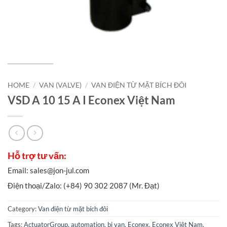
HOME
/
VAN (VALVE)
/
VAN ĐIỆN TỪ MẶT BÍCH ĐÔI
VSD A 10 15 A I Econex Việt Nam
Category:
Van điện từ mặt bích đôi
Tags:
ActuatorGroup
,
automation
,
bi van
,
Econex
,
Econex Việt Nam
,