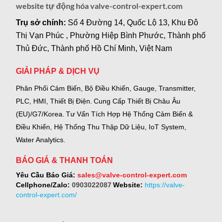
website tự động hóa valve-control-expert.com
Trụ sở chính:
Số 4 Đường 14, Quốc Lộ 13, Khu Đô
Thị Vạn Phúc , Phường Hiệp Bình Phước, Thành phố
Thủ Đức, Thành phố Hồ Chí Minh, Việt Nam
GIẢI PHÁP & DỊCH VỤ
Phân Phối Cảm Biến, Bộ Điều Khiển, Gauge,
Transmitter,
PLC, HMI, Thiết Bị Điện.
Cung Cấp Thiết Bị Châu Âu
(EU)/G7/Korea.
Tư Vấn Tích Hợp Hệ Thống Cảm Biến &
Điều Khiển, Hệ Thống Thu Thập Dữ Liệu, IoT System,
Water Analytics.
BÁO GIÁ & THANH TOÁN
Yêu Cầu Báo Giá:
sales@valve-control-expert.com
Cellphone/Zalo:
0903022087
Website:
https://valve-
control-expert.com/