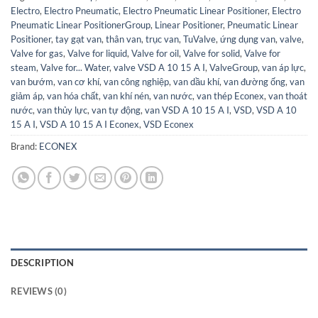
Electro
,
Electro Pneumatic
,
Electro Pneumatic Linear Positioner
,
Electro
Pneumatic Linear PositionerGroup
,
Linear Positioner
,
Pneumatic Linear
Positioner
,
tay gạt van
,
thân van
,
trục van
,
TuValve
,
ứng dụng van
,
valve
,
Valve for gas
,
Valve for liquid
,
Valve for oil
,
Valve for solid
,
Valve for
steam
,
Valve for... Water
,
valve VSD A 10 15 A I
,
ValveGroup
,
van áp lực
,
van bướm
,
van cơ khí
,
van công nghiệp
,
van dầu khí
,
van đường ống
,
van
giảm áp
,
van hóa chất
,
van khí nén
,
van nước
,
van thép Econex
,
van thoát
nước
,
van thủy lực
,
van tự động
,
van VSD A 10 15 A I
,
VSD
,
VSD A 10
15 A I
,
VSD A 10 15 A I Econex
,
VSD Econex
Brand:
ECONEX
DESCRIPTION
REVIEWS (0)