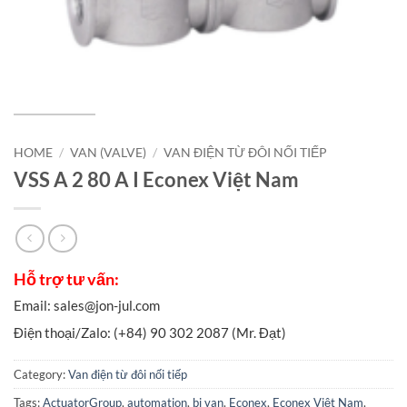
HOME
/
VAN (VALVE)
/
VAN ĐIỆN TỪ ĐÔI NỐI TIẾP
VSS A 2 80 A I Econex Việt Nam
Category:
Van điện từ đôi nối tiếp
Tags:
ActuatorGroup
,
automation
,
bi van
,
Econex
,
Econex Việt Nam
,