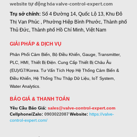
website tự động hóa valve-control-expert.com
Trụ sở chính:
Số 4 Đường 14, Quốc Lộ 13, Khu Đô
Thị Vạn Phúc , Phường Hiệp Bình Phước, Thành phố
Thủ Đức, Thành phố Hồ Chí Minh, Việt Nam
GIẢI PHÁP & DỊCH VỤ
Phân Phối Cảm Biến, Bộ Điều Khiển, Gauge,
Transmitter,
PLC, HMI, Thiết Bị Điện.
Cung Cấp Thiết Bị Châu Âu
(EU)/G7/Korea.
Tư Vấn Tích Hợp Hệ Thống Cảm Biến &
Điều Khiển, Hệ Thống Thu Thập Dữ Liệu, IoT System,
Water Analytics.
BÁO GIÁ & THANH TOÁN
Yêu Cầu Báo Giá:
sales@valve-control-expert.com
Cellphone/Zalo:
0903022087
Website:
https://valve-
control-expert.com/