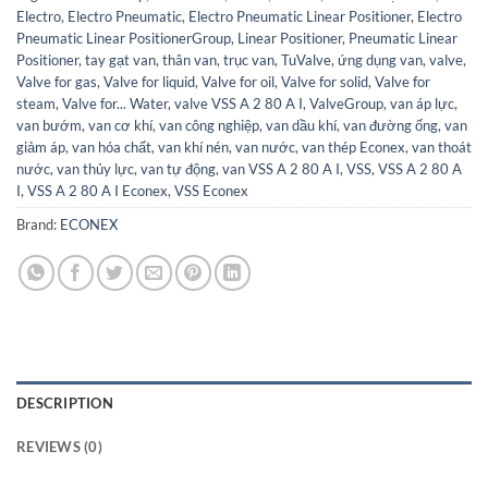
Electro
,
Electro Pneumatic
,
Electro Pneumatic Linear Positioner
,
Electro
Pneumatic Linear PositionerGroup
,
Linear Positioner
,
Pneumatic Linear
Positioner
,
tay gạt van
,
thân van
,
trục van
,
TuValve
,
ứng dụng van
,
valve
,
Valve for gas
,
Valve for liquid
,
Valve for oil
,
Valve for solid
,
Valve for
steam
,
Valve for... Water
,
valve VSS A 2 80 A I
,
ValveGroup
,
van áp lực
,
van bướm
,
van cơ khí
,
van công nghiệp
,
van dầu khí
,
van đường ống
,
van
giảm áp
,
van hóa chất
,
van khí nén
,
van nước
,
van thép Econex
,
van thoát
nước
,
van thủy lực
,
van tự động
,
van VSS A 2 80 A I
,
VSS
,
VSS A 2 80 A
I
,
VSS A 2 80 A I Econex
,
VSS Econex
Brand:
ECONEX
DESCRIPTION
REVIEWS (0)