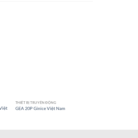
THIẾT BỊ TRUYỀN ĐỘNG
VAN BƯỚM
Việt
GEA 20P Ginice Việt Nam
BF 31 PIETRO FIORE