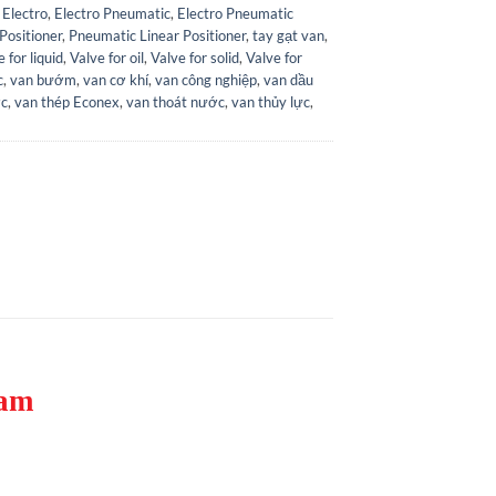
,
Electro
,
Electro Pneumatic
,
Electro Pneumatic
Positioner
,
Pneumatic Linear Positioner
,
tay gạt van
,
 for liquid
,
Valve for oil
,
Valve for solid
,
Valve for
c
,
van bướm
,
van cơ khí
,
van công nghiệp
,
van dầu
ớc
,
van thép Econex
,
van thoát nước
,
van thủy lực
,
Nam