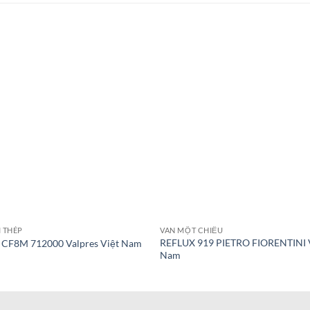
I THÉP
VAN MỘT CHIỀU
REFLUX 919 PIETRO FIORENTINI 
 CF8M 712000 Valpres Việt Nam
Nam