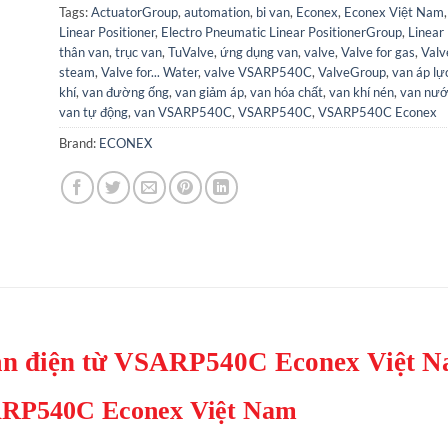
Tags:
ActuatorGroup
,
automation
,
bi van
,
Econex
,
Econex Việt Nam
Linear Positioner
,
Electro Pneumatic Linear PositionerGroup
,
Linear 
thân van
,
trục van
,
TuValve
,
ứng dụng van
,
valve
,
Valve for gas
,
Valve
steam
,
Valve for... Water
,
valve VSARP540C
,
ValveGroup
,
van áp lự
khí
,
van đường ống
,
van giảm áp
,
van hóa chất
,
van khí nén
,
van nư
van tự động
,
van VSARP540C
,
VSARP540C
,
VSARP540C Econex
Brand:
ECONEX
n điện từ VSARP540C Econex Việt 
SARP540C Econex Việt Nam