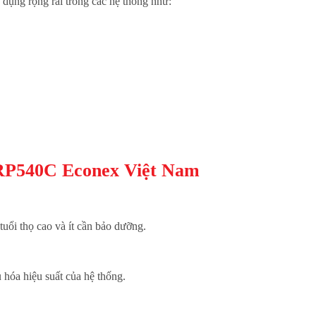
dụng rộng rãi trong các hệ thống như:
RP540C Econex Việt Nam
tuổi thọ cao và ít cần bảo dưỡng.
 hóa hiệu suất của hệ thống.