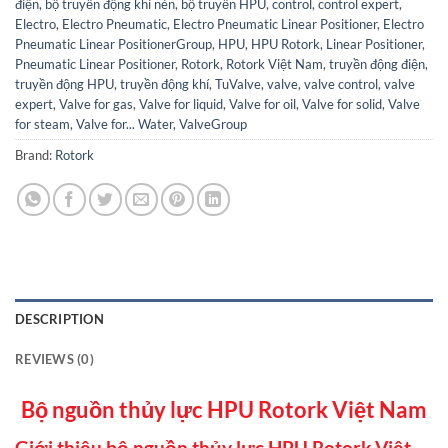
điện
,
bộ truyền động khí nén
,
bộ truyền HPU
,
control
,
control expert
,
Electro
,
Electro Pneumatic
,
Electro Pneumatic Linear Positioner
,
Electro
Pneumatic Linear PositionerGroup
,
HPU
,
HPU Rotork
,
Linear Positioner
,
Pneumatic Linear Positioner
,
Rotork
,
Rotork Việt Nam
,
truyền động điện
,
truyền động HPU
,
truyền động khí
,
TuValve
,
valve
,
valve control
,
valve
expert
,
Valve for gas
,
Valve for liquid
,
Valve for oil
,
Valve for solid
,
Valve
for steam
,
Valve for... Water
,
ValveGroup
Brand:
Rotork
DESCRIPTION
REVIEWS (0)
Bộ nguồn thủy lực HPU Rotork Việt Nam
Giới thiệu bộ nguồn thủy lực HPU Rotork Việt