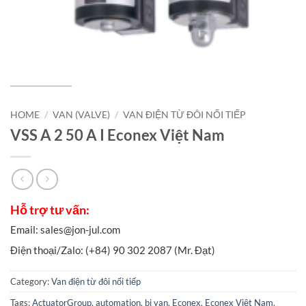
HOME
/
VAN (VALVE)
/
VAN ĐIỆN TỪ ĐÔI NỐI TIẾP
VSS A 2 50 A I Econex Việt Nam
Category:
Van điện từ đôi nối tiếp
Tags:
ActuatorGroup
,
automation
,
bi van
,
Econex
,
Econex Việt Nam
,