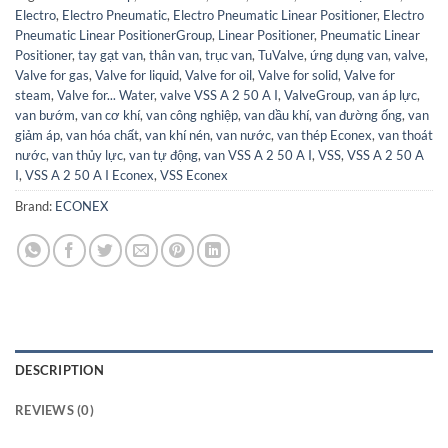
Electro
,
Electro Pneumatic
,
Electro Pneumatic Linear Positioner
,
Electro
Pneumatic Linear PositionerGroup
,
Linear Positioner
,
Pneumatic Linear
Positioner
,
tay gạt van
,
thân van
,
trục van
,
TuValve
,
ứng dụng van
,
valve
,
Valve for gas
,
Valve for liquid
,
Valve for oil
,
Valve for solid
,
Valve for
steam
,
Valve for... Water
,
valve VSS A 2 50 A I
,
ValveGroup
,
van áp lực
,
van bướm
,
van cơ khí
,
van công nghiệp
,
van dầu khí
,
van đường ống
,
van
giảm áp
,
van hóa chất
,
van khí nén
,
van nước
,
van thép Econex
,
van thoát
nước
,
van thủy lực
,
van tự động
,
van VSS A 2 50 A I
,
VSS
,
VSS A 2 50 A
I
,
VSS A 2 50 A I Econex
,
VSS Econex
Brand:
ECONEX
DESCRIPTION
REVIEWS (0)