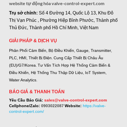
website tự động hóa valve-control-expert.com
Trụ sở chính:
Số 4 Đường 14, Quốc Lộ 13, Khu Đô
Thị Vạn Phúc , Phường Hiệp Bình Phước, Thành phố
Thủ Đức, Thành phố Hồ Chí Minh, Việt Nam
GIẢI PHÁP & DỊCH VỤ
Phân Phối Cảm Biến, Bộ Điều Khiển, Gauge,
Transmitter,
PLC, HMI, Thiết Bị Điện.
Cung Cấp Thiết Bị Châu Âu
(EU)/G7/Korea.
Tư Vấn Tích Hợp Hệ Thống Cảm Biến &
Điều Khiển, Hệ Thống Thu Thập Dữ Liệu, IoT System,
Water Analytics.
BÁO GIÁ & THANH TOÁN
Yêu Cầu Báo Giá:
sales@valve-control-expert.com
Cellphone/Zalo:
0903022087
Website:
https://valve-
control-expert.com/