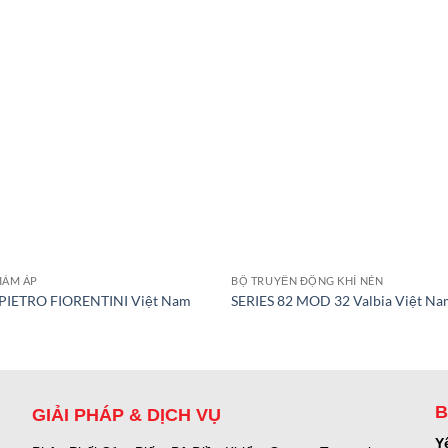
IẢM ÁP
BỘ TRUYỀN ĐỘNG KHÍ NÉN
PIETRO FIORENTINI Việt Nam
SERIES 82 MOD 32 Valbia Việt N
B
GIẢI PHÁP & DỊCH VỤ
Y