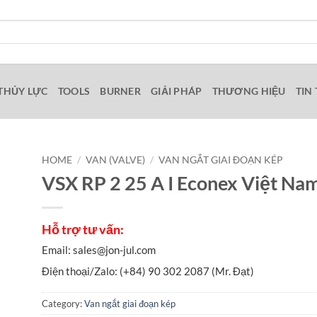
THỦY LỰC
TOOLS
BURNER
GIẢI PHÁP
THƯƠNG HIỆU
TIN
HOME
/
VAN (VALVE)
/
VAN NGẮT GIAI ĐOẠN KÉP
VSX RP 2 25 A I Econex Việt Na
Category:
Van ngắt giai đoạn kép