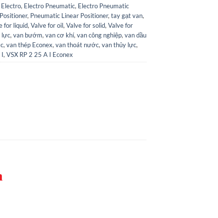
,
Electro
,
Electro Pneumatic
,
Electro Pneumatic
Positioner
,
Pneumatic Linear Positioner
,
tay gạt van
,
 for liquid
,
Valve for oil
,
Valve for solid
,
Valve for
 lực
,
van bướm
,
van cơ khí
,
van công nghiệp
,
van dầu
ớc
,
van thép Econex
,
van thoát nước
,
van thủy lực
,
 I
,
VSX RP 2 25 A I Econex
m