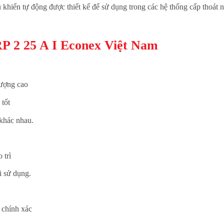
khiển tự động được thiết kế để sử dụng trong các hệ thống cấp thoát 
P 2 25 A I Econex Việt Nam
lượng cao
tốt
 khác nhau.
 trì
i sử dụng.
 chính xác